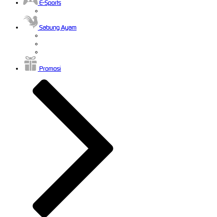
E-Sports
Sabung Ayam
Promosi