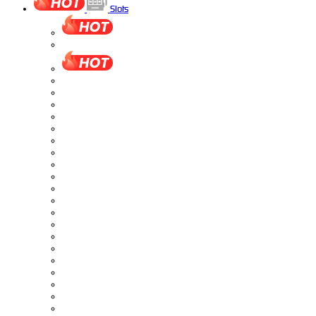
Slots