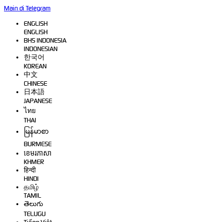
Main di Telegram
ENGLISH
ENGLISH
BHS INDONESIA
INDONESIAN
한국어
KOREAN
中文
CHINESE
日本語
JAPANESE
ไทย
THAI
မြန်မာစာ
BURMESE
ខេមរភាសា
KHMER
हिन्दी
HINDI
தமிழ்
TAMIL
తెలుగు
TELUGU